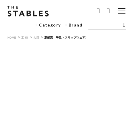
Category
Brand
HOME
工 藝
大皿
湯町窯 - 平皿〈スリップウェア〉