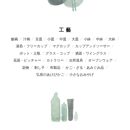
工 藝
飯碗
汁椀
豆皿
小皿
中皿
大皿
小鉢
中鉢
大鉢
湯呑・フリーカップ
マグカップ
カップアンドソーサー
ポット・土瓶
グラス・コップ
酒器・ワイングラス
花器・ピッチャー
カトラリー
台所道具
オーブンウェア
染物
刺し子
布製品
かご・ざる・あみぐみ品
弘前のあけびかご
小さなおみやげ