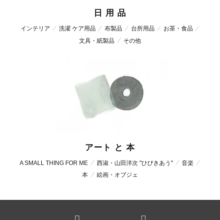
日 用 品
インテリア
洗濯 ケア用品
布製品
台所用品
お茶・食品
文具・紙製品
その他
アート と 本
A SMALL THING FOR ME
西淑・山田洋次 "ひびきあう"
音楽
本
絵画・オブジェ