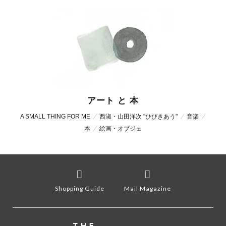
アート と 本
A SMALL THING FOR ME
西淑・山田洋次 "ひびきあう"
音楽
本
絵画・オブジェ
Shopping Guide
Mail Magazine