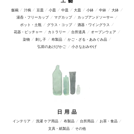
工 藝
飯碗
汁椀
豆皿
小皿
中皿
大皿
小鉢
中鉢
大鉢
湯呑・フリーカップ
マグカップ
カップアンドソーサー
ポット・土瓶
グラス・コップ
酒器・ワイングラス
花器・ピッチャー
カトラリー
台所道具
オーブンウェア
染物
刺し子
布製品
かご・ざる・あみぐみ品
弘前のあけびかご
小さなおみやげ
日 用 品
インテリア
洗濯 ケア用品
布製品
台所用品
お茶・食品
文具・紙製品
その他