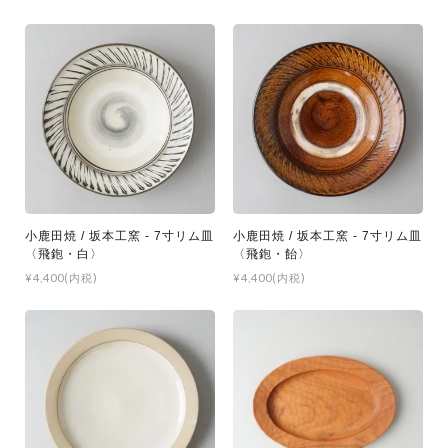
小鹿田焼 / 坂本工窯 - 7寸リム皿
小鹿田焼 / 坂本工窯 - 7寸リム皿
〈飛鉋・白〉
〈飛鉋・飴〉
¥4,400(内税)
¥4,400(内税)