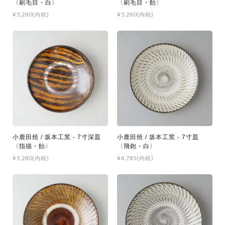
〈刷毛目・白〉
〈刷毛目・飴〉
¥5,280(内税)
¥5,280(内税)
小鹿田焼 / 坂本工窯 - 7寸深皿
小鹿田焼 / 坂本工窯 - 7寸皿
〈指描・飴〉
〈飛鉋・白〉
¥5,280(内税)
¥4,785(内税)