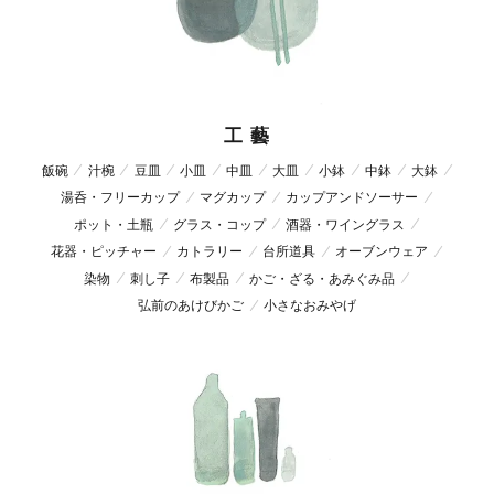
工 藝
飯碗
汁椀
豆皿
小皿
中皿
大皿
小鉢
中鉢
大鉢
湯呑・フリーカップ
マグカップ
カップアンドソーサー
ポット・土瓶
グラス・コップ
酒器・ワイングラス
花器・ピッチャー
カトラリー
台所道具
オーブンウェア
染物
刺し子
布製品
かご・ざる・あみぐみ品
弘前のあけびかご
小さなおみやげ