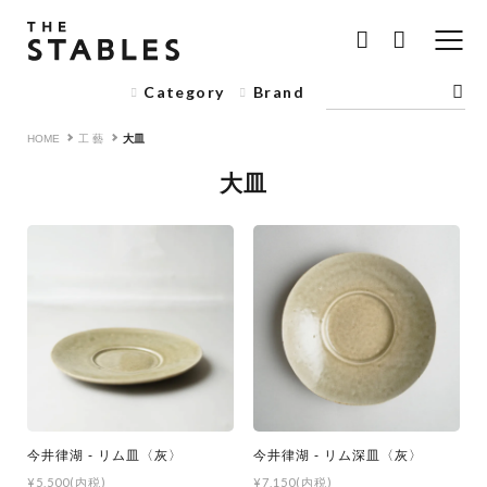
Category
Brand
HOME
工 藝
大皿
大皿
今井律湖 - リム皿〈灰〉
今井律湖 - リム深皿〈灰〉
¥5,500(内税)
¥7,150(内税)