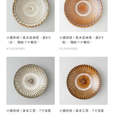
小鹿田焼 / 黒木昌伸窯 - 皿8寸
小鹿田焼 / 黒木昌伸窯 - 皿8寸
〈白・ 飛鉋フチ櫛目〉
〈飴・ 飛鉋フチ櫛目〉
¥3,410(内税)
¥3,410(内税)
小鹿田焼 / 坂本工窯 - 7寸深皿
小鹿田焼 / 坂本工窯 - 7寸深皿