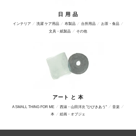
日 用 品
インテリア
洗濯 ケア用品
布製品
台所用品
お茶・食品
文具・紙製品
その他
アート と 本
A SMALL THING FOR ME
西淑・山田洋次 "ひびきあう"
音楽
本
絵画・オブジェ