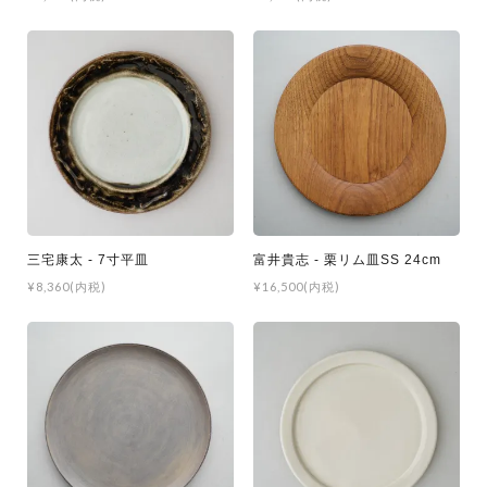
三宅康太 - 7寸平皿
富井貴志 - 栗リム皿SS 24cm
¥8,360(内税)
¥16,500(内税)