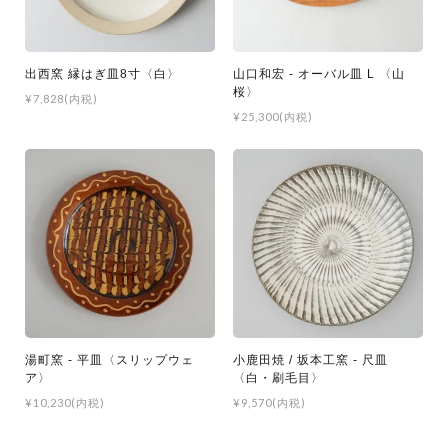
出西窯 縁はぎ皿8寸〈白〉
山口和宏 - オーバル皿 L 〈山
桜〉
¥7,828(内税)
¥25,300(内税)
湯町窯 - 平皿〈スリップウェ
小鹿田焼 / 坂本工窯 - 尺皿
ア〉
〈白・刷毛目〉
¥10,230(内税)
¥9,570(内税)