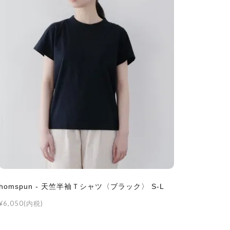
homspun - 天竺半袖Ｔシャツ〈ブラック〉 S-L
¥6,050(内税)