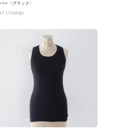
バー〈ブラック〉
¥7,150(内税)