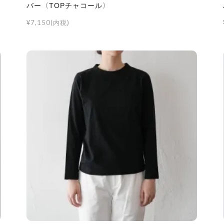
バー〈TOPチャコール〉
¥7,150(内税)