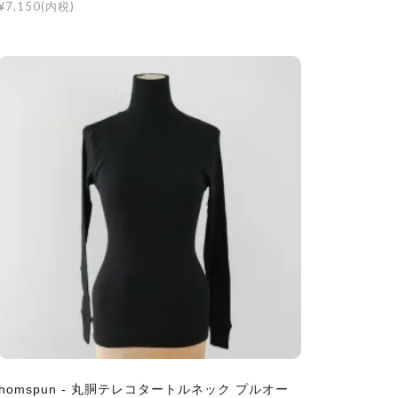
¥7,150(内税)
homspun - 丸胴テレコタートルネック プルオー