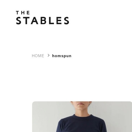
HOME
homspun