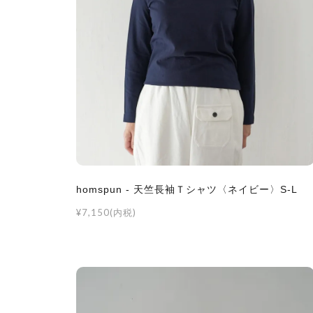
homspun - 天竺長袖Ｔシャツ〈ネイビー〉S-L
¥7,150(内税)