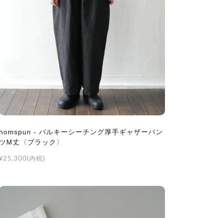
homspun - バルキーシーチング厚手ギャザーパン
ツM丈〈ブラック〉
¥25,300(内税)