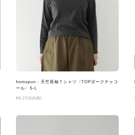
homspun - 天竺長袖Ｔシャツ〈TOPダークチャコ
ール〉S-L
¥8,250(内税)