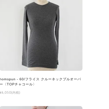
homspun - 60/フライス クルーネックプルオーバ
ー〈TOPチャコール〉
¥6,050(内税)