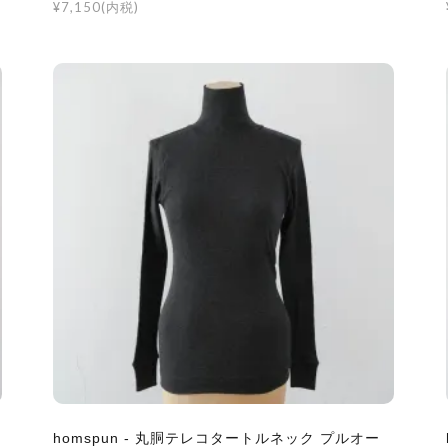
¥7,150(内税)
homspun - 丸胴テレコタートルネック プルオー