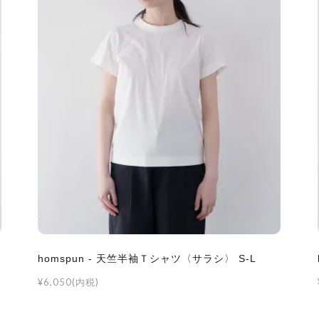
homspun - 天竺半袖Ｔシャツ〈サラシ〉 S-L
¥6,050(内税)