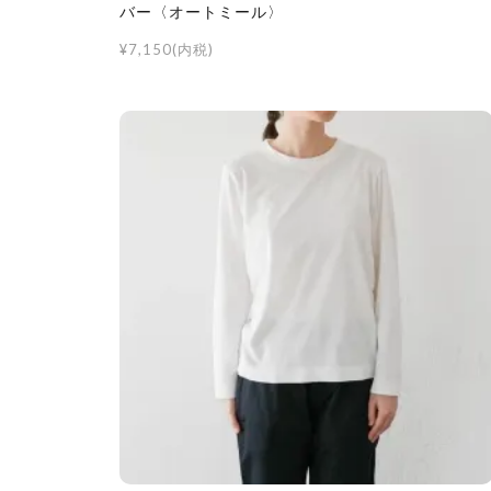
バー〈オートミール〉
¥7,150(内税)