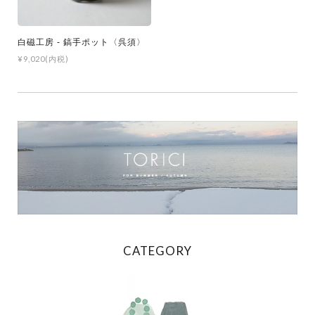
白磁工房 - 鎬手ポット〈呉須〉
¥9,020(内税)
CATEGORY