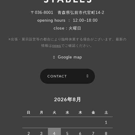
〒036-8001
青森県弘前市代官町14-2
opening hours ： 12:00–18:00
close：火曜日
※出張・展示設営等の都合により臨時休業する場合がございます。最新の
情報は
news
で
ご確認ください。
Google map
CONTACT
2026年8月
日
月
火
水
木
金
土
1
2
3
4
5
6
7
8