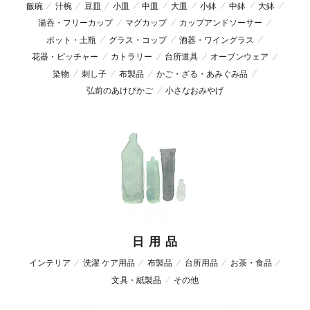
飯碗
汁椀
豆皿
小皿
中皿
大皿
小鉢
中鉢
大鉢
湯呑・フリーカップ
マグカップ
カップアンドソーサー
ポット・土瓶
グラス・コップ
酒器・ワイングラス
花器・ピッチャー
カトラリー
台所道具
オーブンウェア
染物
刺し子
布製品
かご・ざる・あみぐみ品
弘前のあけびかご
小さなおみやげ
日 用 品
インテリア
洗濯 ケア用品
布製品
台所用品
お茶・食品
文具・紙製品
その他