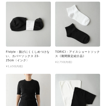
F/style - 脱げにくくしめつけな
TORICI - アイスショートソック
い、カバーソックス 23-
ス《期間限定紹介品》
25cm〈インク〉
¥2,750(内税)
¥1,650(内税)