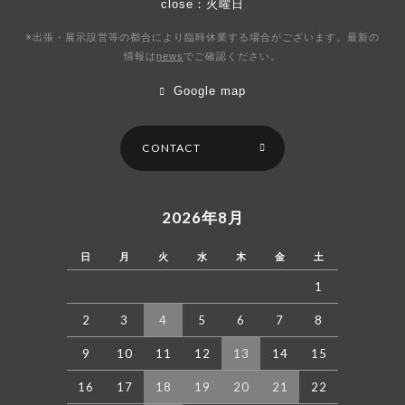
close：火曜日
※出張・展示設営等の都合により臨時休業する場合がございます。最新の
情報は
news
で
ご確認ください。
Google map
CONTACT
2026年8月
日
月
火
水
木
金
土
1
2
3
4
5
6
7
8
9
10
11
12
13
14
15
16
17
18
19
20
21
22