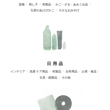
染物
刺し子
布製品
かご・ざる・あみぐみ品
弘前のあけびかご
小さなおみやげ
日 用 品
インテリア
洗濯 ケア用品
布製品
台所用品
お茶・食品
文具・紙製品
その他