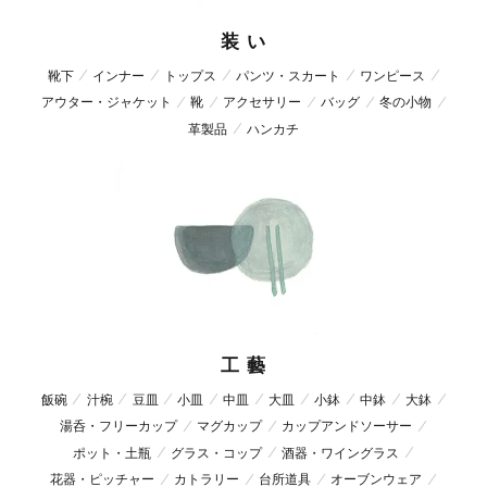
装 い
靴下
インナー
トップス
パンツ・スカート
ワンピース
アウター・ジャケット
靴
アクセサリー
バッグ
冬の小物
革製品
ハンカチ
工 藝
飯碗
汁椀
豆皿
小皿
中皿
大皿
小鉢
中鉢
大鉢
湯呑・フリーカップ
マグカップ
カップアンドソーサー
ポット・土瓶
グラス・コップ
酒器・ワイングラス
花器・ピッチャー
カトラリー
台所道具
オーブンウェア