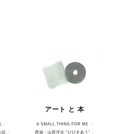
アート と 本
品
A SMALL THING FOR ME
食品
西淑・山田洋次 "ひびきあう"