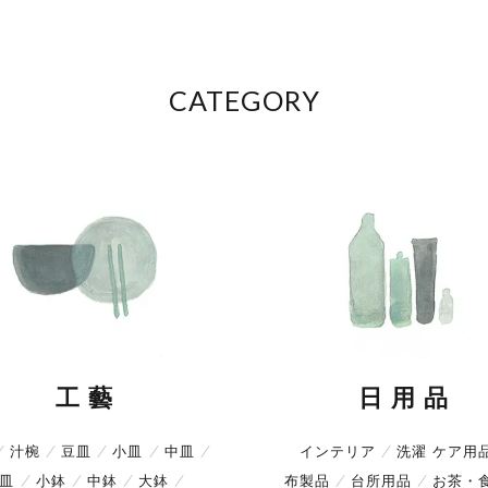
CATEGORY
工 藝
日 用 品
汁椀
豆皿
小皿
中皿
インテリア
洗濯 ケア用
皿
小鉢
中鉢
大鉢
布製品
台所用品
お茶・