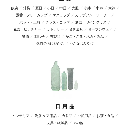
飯碗
汁椀
豆皿
小皿
中皿
大皿
小鉢
中鉢
大鉢
湯呑・フリーカップ
マグカップ
カップアンドソーサー
ポット・土瓶
グラス・コップ
酒器・ワイングラス
花器・ピッチャー
カトラリー
台所道具
オーブンウェア
染物
刺し子
布製品
かご・ざる・あみぐみ品
弘前のあけびかご
小さなおみやげ
日 用 品
インテリア
洗濯 ケア用品
布製品
台所用品
お茶・食品
文具・紙製品
その他