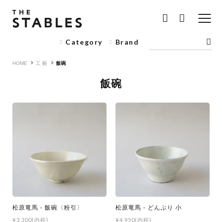
Category
Brand
HOME
工 藝
飯碗
飯碗
松原竜馬 - 飯碗〈粉引〉
松原竜馬 - どんぶり 小
¥3,300(内税)
¥4,950(内税)