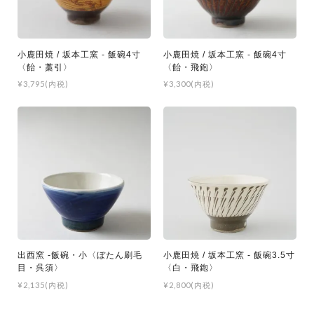
小鹿田焼 / 坂本工窯 - 飯碗4寸
小鹿田焼 / 坂本工窯 - 飯碗4寸
〈飴・藁引〉
〈飴・飛鉋〉
¥3,795(内税)
¥3,300(内税)
出西窯 -飯碗・小〈ぼたん刷毛
小鹿田焼 / 坂本工窯 - 飯碗3.5寸
目・呉須〉
〈白・飛鉋〉
¥2,135(内税)
¥2,800(内税)