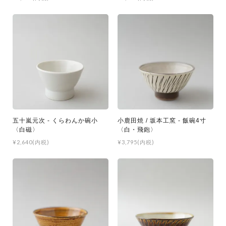
五十嵐元次 - くらわんか碗小
小鹿田焼 / 坂本工窯 - 飯碗4寸
〈白磁〉
〈白・飛鉋〉
¥2,640(内税)
¥3,795(内税)