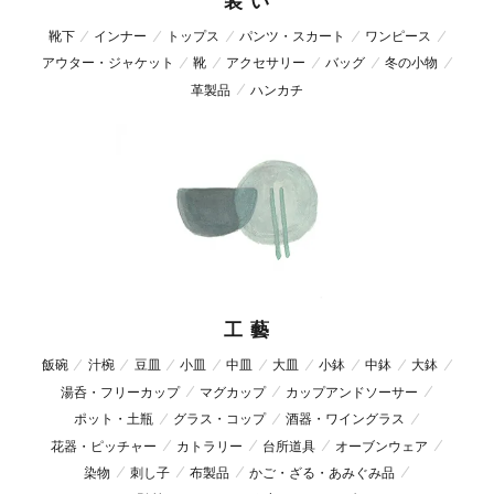
装 い
靴下
インナー
トップス
パンツ・スカート
ワンピース
アウター・ジャケット
靴
アクセサリー
バッグ
冬の小物
革製品
ハンカチ
工 藝
飯碗
汁椀
豆皿
小皿
中皿
大皿
小鉢
中鉢
大鉢
湯呑・フリーカップ
マグカップ
カップアンドソーサー
ポット・土瓶
グラス・コップ
酒器・ワイングラス
花器・ピッチャー
カトラリー
台所道具
オーブンウェア
染物
刺し子
布製品
かご・ざる・あみぐみ品