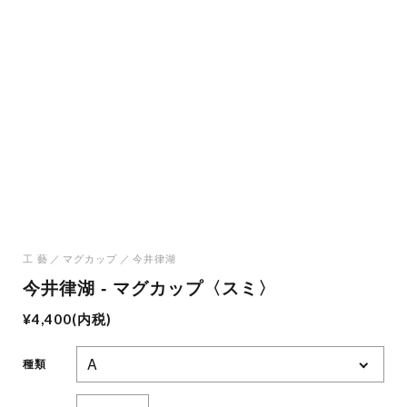
工 藝
マグカップ
今井律湖
今井律湖 - マグカップ〈スミ〉
¥4,400(内税)
種類