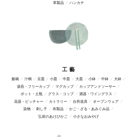
革製品
ハンカチ
工 藝
飯碗
汁椀
豆皿
小皿
中皿
大皿
小鉢
中鉢
大鉢
湯呑・フリーカップ
マグカップ
カップアンドソーサー
ポット・土瓶
グラス・コップ
酒器・ワイングラス
花器・ピッチャー
カトラリー
台所道具
オーブンウェア
染物
刺し子
布製品
かご・ざる・あみぐみ品
弘前のあけびかご
小さなおみやげ