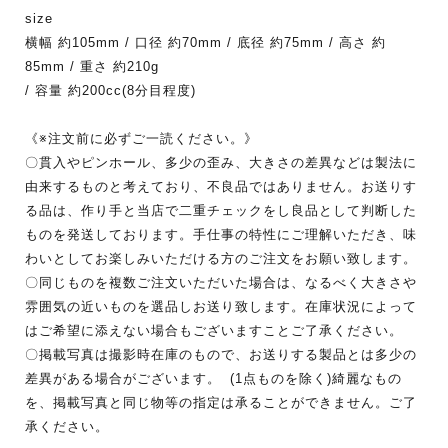
size
横幅 約105mm / 口径 約70mm / 底径 約75mm / 高さ 約
85mm / 重さ 約210g
/ 容量 約200cc(8分目程度)
《※注文前に必ずご一読ください。》
〇貫入やピンホール、多少の歪み、大きさの差異などは製法に
由来するものと考えており、不良品ではありません。お送りす
る品は、作り手と当店で二重チェックをし良品として判断した
ものを発送しております。手仕事の特性にご理解いただき、味
わいとしてお楽しみいただける方のご注文をお願い致します。
〇同じものを複数ご注文いただいた場合は、なるべく大きさや
雰囲気の近いものを選品しお送り致します。在庫状況によって
はご希望に添えない場合もございますことご了承ください。
〇掲載写真は撮影時在庫のもので、お送りする製品とは多少の
差異がある場合がございます。 (1点ものを除く)綺麗なもの
を、掲載写真と同じ物等の指定は承ることができません。ご了
承ください。