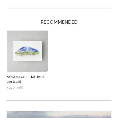
RECOMMENDED
AOKI,hayato - Mt. Iwaki
postcard
¥220(内税)