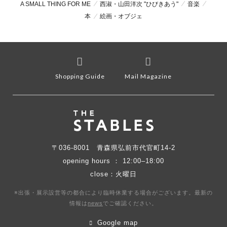
A SMALL THING FOR ME
西淑・山田洋次 "ひびきあう"
音楽
本
絵画・オブジェ
Shopping Guide
Mail Magazine
〒036-8001
青森県弘前市代官町14-2
opening hours ： 12:00–18:00
close：火曜日
※出張・展示設営等の都合により臨時休業する場合がございます。最新の
情報は
news
で
ご確認ください。
Google map