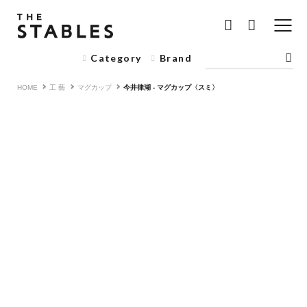
Category
Brand
HOME
工 藝
マグカップ
今井律湖 - マグカップ〈スミ〉