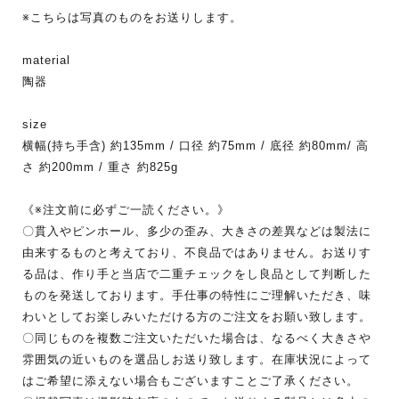
※こちらは写真のものをお送りします。
material
陶器
size
横幅(持ち手含) 約135mm / 口径 約75mm / 底径 約80mm/ 高
さ 約200mm / 重さ 約825g
《※注文前に必ずご一読ください。》
〇貫入やピンホール、多少の歪み、大きさの差異などは製法に
由来するものと考えており、不良品ではありません。お送りす
る品は、作り手と当店で二重チェックをし良品として判断した
ものを発送しております。手仕事の特性にご理解いただき、味
わいとしてお楽しみいただける方のご注文をお願い致します。
〇同じものを複数ご注文いただいた場合は、なるべく大きさや
雰囲気の近いものを選品しお送り致します。在庫状況によって
はご希望に添えない場合もございますことご了承ください。