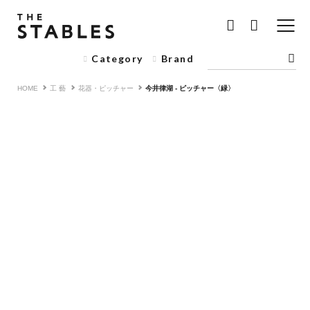
Category
Brand
HOME
工 藝
花器・ピッチャー
今井律湖 - ピッチャー〈緑〉