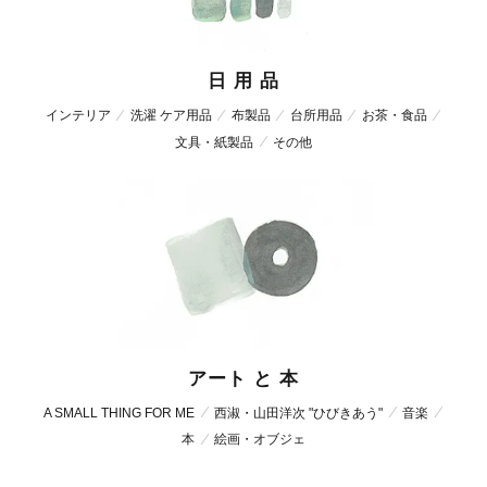
日 用 品
インテリア
洗濯 ケア用品
布製品
台所用品
お茶・食品
文具・紙製品
その他
アート と 本
A SMALL THING FOR ME
西淑・山田洋次 "ひびきあう"
音楽
本
絵画・オブジェ