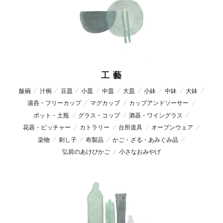
工 藝
飯碗
汁椀
豆皿
小皿
中皿
大皿
小鉢
中鉢
大鉢
湯呑・フリーカップ
マグカップ
カップアンドソーサー
ポット・土瓶
グラス・コップ
酒器・ワイングラス
花器・ピッチャー
カトラリー
台所道具
オーブンウェア
染物
刺し子
布製品
かご・ざる・あみぐみ品
弘前のあけびかご
小さなおみやげ