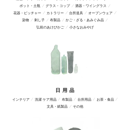
ポット・土瓶
グラス・コップ
酒器・ワイングラス
花器・ピッチャー
カトラリー
台所道具
オーブンウェア
染物
刺し子
布製品
かご・ざる・あみぐみ品
弘前のあけびかご
小さなおみやげ
日 用 品
インテリア
洗濯 ケア用品
布製品
台所用品
お茶・食品
文具・紙製品
その他