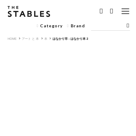
Category
Brand
HOME
アート と 本
本
はなかり市 - はなかり本 2