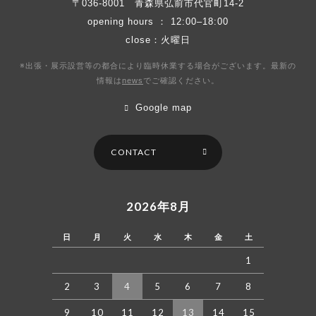
〒036-8001
青森県弘前市代官町14-2
opening hours ： 12:00–18:00
close：火曜日
※出張・展示設営等の都合により臨時休業する場合がございます。最新の
情報は
news
で
ご確認ください。
Google map
CONTACT
2026年8月
日
月
火
水
木
金
土
1
2
3
4
5
6
7
8
9
10
11
12
13
14
15