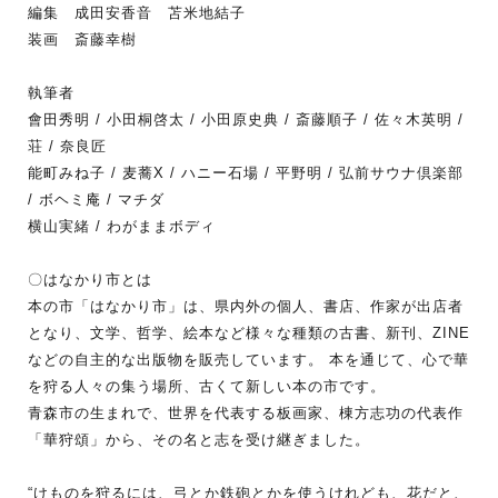
編集 成田安香音 苫米地結子
装画 斎藤幸樹
執筆者
會田秀明 / 小田桐啓太 / 小田原史典 / 斎藤順子 / 佐々木英明 /
荘 / 奈良匠
能町みね子 / 麦蕎X / ハニー石場 / 平野明 / 弘前サウナ倶楽部
/ ボヘミ庵 / マチダ
横山実緒 / わがままボディ
〇はなかり市とは
本の市「はなかり市」は、県内外の個人、書店、作家が出店者
となり、文学、哲学、絵本など様々な種類の古書、新刊、ZINE
などの自主的な出版物を販売しています。 本を通じて、心で華
を狩る人々の集う場所、古くて新しい本の市です。
青森市の生まれで、世界を代表する板画家、棟方志功の代表作
「華狩頌」から、その名と志を受け継ぎました。
“けものを狩るには、弓とか鉄砲とかを使うけれども、花だと、