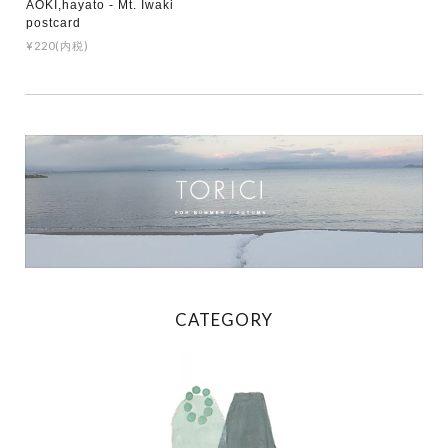
AOKI,hayato - Mt. Iwaki
postcard
¥220(内税)
CATEGORY