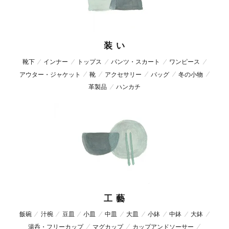
装 い
靴下
インナー
トップス
パンツ・スカート
ワンピース
アウター・ジャケット
靴
アクセサリー
バッグ
冬の小物
革製品
ハンカチ
工 藝
飯碗
汁椀
豆皿
小皿
中皿
大皿
小鉢
中鉢
大鉢
湯呑・フリーカップ
マグカップ
カップアンドソーサー