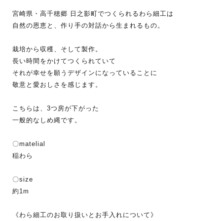
宮崎県・高千穂郷 日之影町でつくられるわら細工は
自然の恩恵と、作り手の対話から生まれるもの。
栽培から収穫、そして製作。
長い時間をかけてつくられていて
それが幸せを願うデザインになっていることに
敬意と愛おしさを感じます。
こちらは、3つ房が下がった
一般的なしめ縄です。
〇matelial
稲わら
〇size
約1m
《わら細工のお取り扱いとお手入れについて》