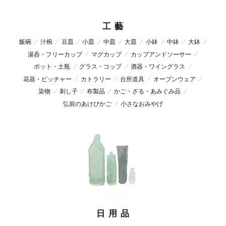
工 藝
飯碗
汁椀
豆皿
小皿
中皿
大皿
小鉢
中鉢
大鉢
湯呑・フリーカップ
マグカップ
カップアンドソーサー
ポット・土瓶
グラス・コップ
酒器・ワイングラス
花器・ピッチャー
カトラリー
台所道具
オーブンウェア
染物
刺し子
布製品
かご・ざる・あみぐみ品
弘前のあけびかご
小さなおみやげ
日 用 品