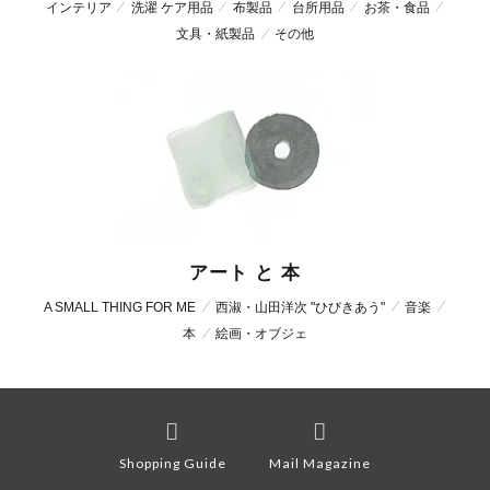
インテリア
洗濯 ケア用品
布製品
台所用品
お茶・食品
文具・紙製品
その他
アート と 本
A SMALL THING FOR ME
西淑・山田洋次 "ひびきあう"
音楽
本
絵画・オブジェ
Shopping Guide
Mail Magazine