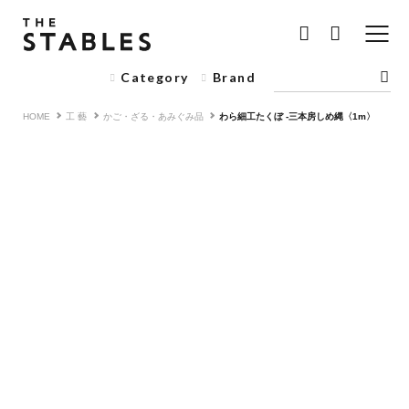
Category
Brand
HOME
工 藝
かご・ざる・あみぐみ品
わら細工たくぼ -三本房しめ縄〈1m〉