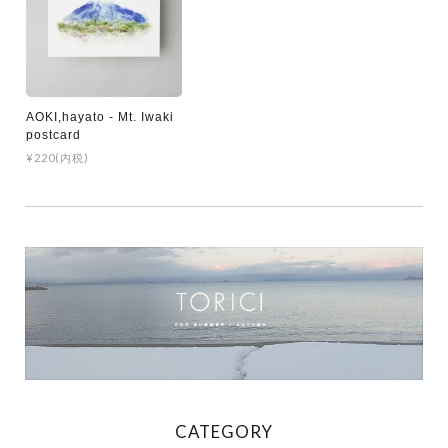
AOKI,hayato - Mt. Iwaki
postcard
¥220(内税)
CATEGORY