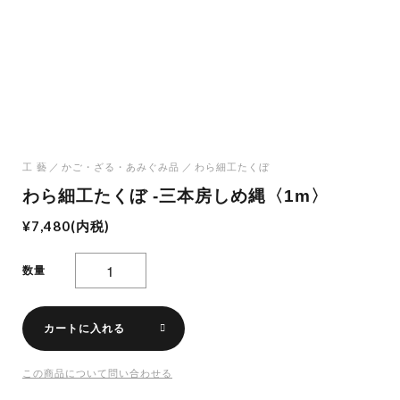
工 藝
かご・ざる・あみぐみ品
わら細工たくぼ
わら細工たくぼ -三本房しめ縄〈1m〉
¥7,480(内税)
数量
カートに入れる
この商品について問い合わせる