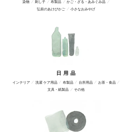
染物
刺し子
布製品
かご・ざる・あみぐみ品
弘前のあけびかご
小さなおみやげ
日 用 品
インテリア
洗濯 ケア用品
布製品
台所用品
お茶・食品
文具・紙製品
その他