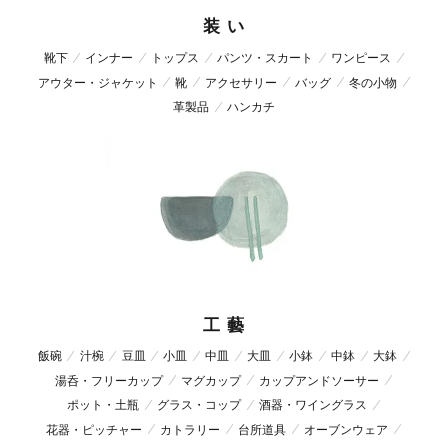
装 い
靴下
インナー
トップス
パンツ・スカート
ワンピース
アウター・ジャケット
靴
アクセサリー
バッグ
冬の小物
革製品
ハンカチ
工 藝
飯碗
汁椀
豆皿
小皿
中皿
大皿
小鉢
中鉢
大鉢
湯呑・フリーカップ
マグカップ
カップアンドソーサー
ポット・土瓶
グラス・コップ
酒器・ワイングラス
花器・ピッチャー
カトラリー
台所道具
オーブンウェア