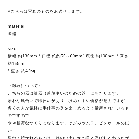
※こちらは写真のものをお送りします。
material
陶器
size
横幅 約130mm / 口径 約約55～60mm/ 底径 約100mm / 高さ
約155mm
/ 重さ 約475g
〈雑器について〉
こちらの器は雑器（普段使いのための器）にあたります。
素朴な風合いで味わいがあり、求めやすい価格が魅力ですが
多くの人が気軽に手仕事の器を楽しめるよう量産されているも
のですので
やや粗野なつくりになります。ゆがみやムラ、ピンホールのほ
か
重ねて焼かれるものは、器の中央に蛇の目と呼ばれるわっかが