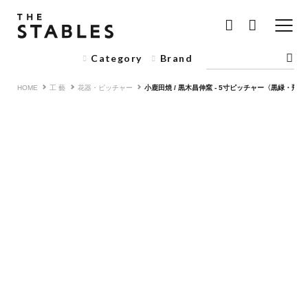
Category
Brand
HOME
工 藝
花器・ピッチャー
小鹿田焼 / 黒木昌伸窯 - 5寸ピッチャー〈黒緑・飛鉋