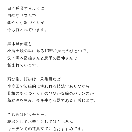
日々呼吸するように
自然なリズムで
健やかな器づくりが
今も行われています。
黒木昌伸窯も
小鹿田焼の里にある10軒の窯元のひとつで、
父・黒木富雄さんと息子の昌伸さんで
営まれています。
飛び鉋、打掛け、刷毛目など
小鹿田で伝統的に使われる技法でありながら
骨格のあるつくりとのびやかな線のバランスが
新鮮さを生み、今を生きる器であると感じます。
こちらはピッチャー。
花器として水差しとしてはもちろん
キッチンでの道具立てにもおすすめです。