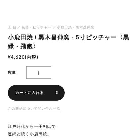
工 藝
花器・ピッチャー
小鹿田焼・黒木昌伸窯
小鹿田焼 / 黒木昌伸窯 - 5寸ピッチャー〈黒
緑・飛鉋〉
¥4,620(内税)
数量
カートに入れる
この商品について問い合わせる
江戸時代から一子相伝で
連綿と続く小鹿田焼。