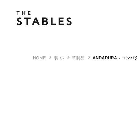
HOME
装 い
革製品
ANDADURA - コ